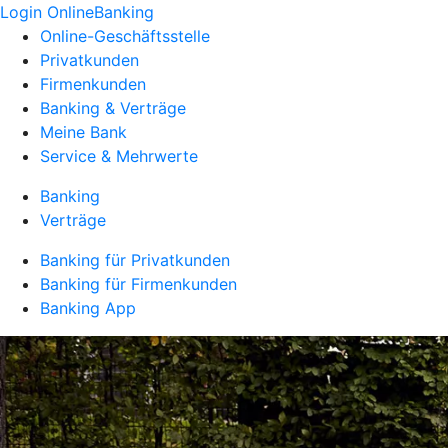
Login OnlineBanking
Online-Geschäftsstelle
Privatkunden
Firmenkunden
Banking & Verträge
Meine Bank
Service & Mehrwerte
Banking
Verträge
Banking für Privatkunden
Banking für Firmenkunden
Banking App