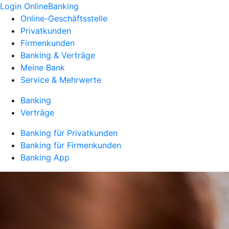
Login OnlineBanking
Online-Geschäftsstelle
Privatkunden
Firmenkunden
Banking & Verträge
Meine Bank
Service & Mehrwerte
Banking
Verträge
Banking für Privatkunden
Banking für Firmenkunden
Banking App