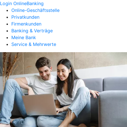
Login OnlineBanking
Online-Geschäftsstelle
Privatkunden
Firmenkunden
Banking & Verträge
Meine Bank
Service & Mehrwerte