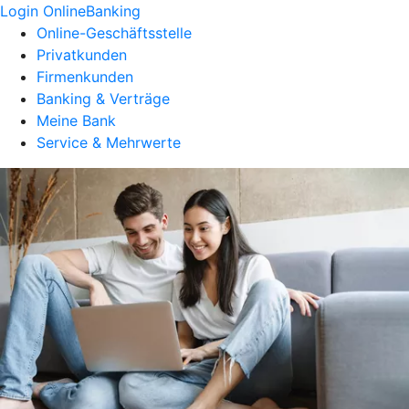
Login OnlineBanking
Online-Geschäftsstelle
Privatkunden
Firmenkunden
Banking & Verträge
Meine Bank
Service & Mehrwerte