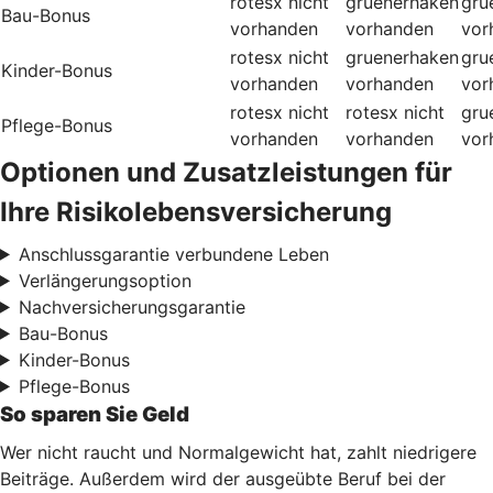
rotesx
nicht
gruenerhaken
gru
Bau-Bonus
vorhanden
vorhanden
vor
rotesx
nicht
gruenerhaken
gru
Kinder-Bonus
vorhanden
vorhanden
vor
rotesx
nicht
rotesx
nicht
gru
Pflege-Bonus
vorhanden
vorhanden
vor
Optionen und Zusatzleistungen für
Ihre Risikolebensversicherung
Anschlussgarantie verbundene Leben
Verlängerungsoption
Nachversicherungsgarantie
Bau-Bonus
Kinder-Bonus
Pflege-Bonus
So sparen Sie Geld
Wer nicht raucht und Normalgewicht hat, zahlt niedrigere
Beiträge. Außerdem wird der ausgeübte Beruf bei der