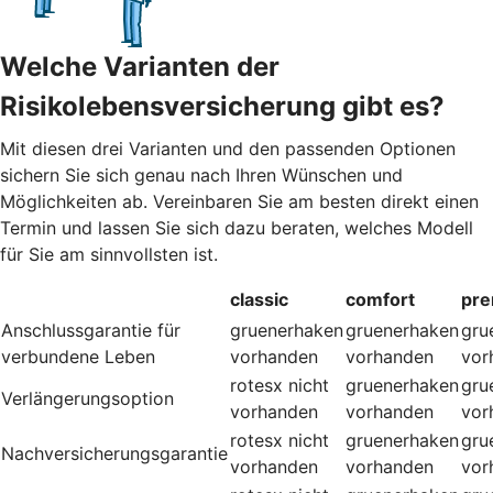
Welche Varianten der
Risikolebensversicherung gibt es?
Mit diesen drei Varianten und den passenden Optionen
sichern Sie sich genau nach Ihren Wünschen und
Möglichkeiten ab. Vereinbaren Sie am besten direkt einen
Termin und lassen Sie sich dazu beraten, welches Modell
für Sie am sinnvollsten ist.
classic
comfort
pr
Anschlussgarantie für
gruenerhaken
gruenerhaken
gru
verbundene Leben
vorhanden
vorhanden
vor
rotesx
nicht
gruenerhaken
gru
Verlängerungsoption
vorhanden
vorhanden
vor
rotesx
nicht
gruenerhaken
gru
Nachversicherungsgarantie
vorhanden
vorhanden
vor