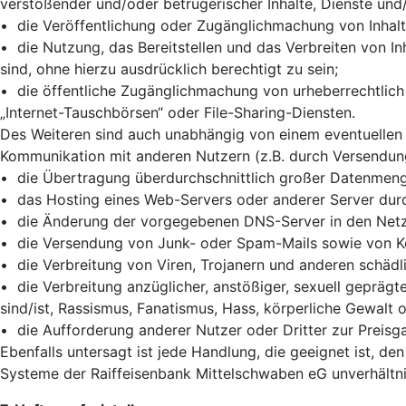
verstoßender und/oder betrügerischer Inhalte, Dienste und
• die Veröffentlichung oder Zugänglichmachung von Inhalte
• die Nutzung, das Bereitstellen und das Verbreiten von In
sind, ohne hierzu ausdrücklich berechtigt zu sein;
• die öffentliche Zugänglichmachung von urheberrechtlic
„Internet-Tauschbörsen“ oder File-Sharing-Diensten.
Des Weiteren sind auch unabhängig von einem eventuellen G
Kommunikation mit anderen Nutzern (z.B. durch Versendung 
• die Übertragung überdurchschnittlich großer Datenmen
• das Hosting eines Web-Servers oder anderer Server dur
• die Änderung der vorgegebenen DNS-Server in den Netzw
• die Versendung von Junk- oder Spam-Mails sowie von Ke
• die Verbreitung von Viren, Trojanern und anderen schädl
• die Verbreitung anzüglicher, anstößiger, sexuell gepräg
sind/ist, Rassismus, Fanatismus, Hass, körperliche Gewalt o
• die Aufforderung anderer Nutzer oder Dritter zur Prei
Ebenfalls untersagt ist jede Handlung, die geeignet ist, d
Systeme der Raiffeisenbank Mittelschwaben eG unverhältn