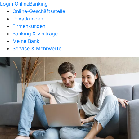
Login OnlineBanking
Online-Geschäftsstelle
Privatkunden
Firmenkunden
Banking & Verträge
Meine Bank
Service & Mehrwerte